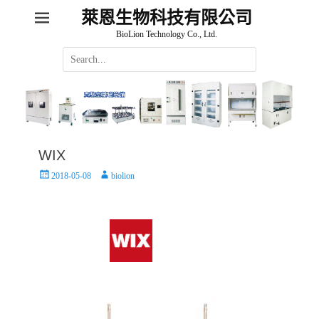
萊恩生物科技有限公司
BioLion Technology Co., Ltd.
Search
for:
WIX
Posted
Author
2018-05-08
biolion
on