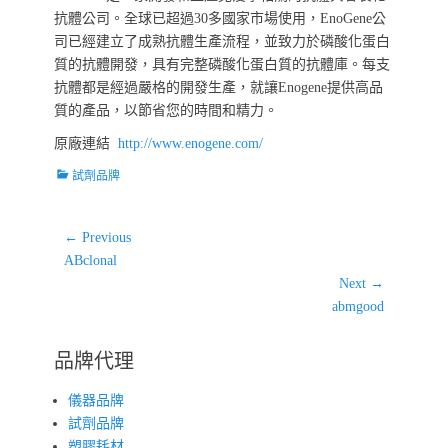
抗體公司。全球已超過30多國家市場使用，EnoGene公
司已經建立了成熟抗體生產流程，並致力於磷酸化蛋白
質的抗體開發，具有完整磷酸化蛋白質的抗體庫。每支
抗體都是經過嚴格的開發生產，就讓Enogene提供高品
質的產品，以節省您的時間和精力。
原廠連結
http://www.enogene.com/
Categories
試劑品牌
文
← Previous
Previous
章
ABclonal
post:
Next →
導
Next
abmgood
覽
post:
品牌代理
儀器品牌
試劑品牌
塑膠耗材