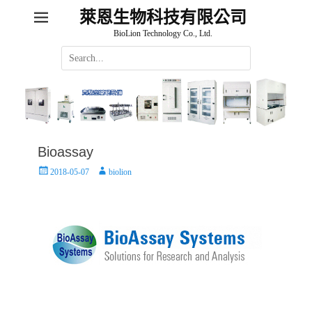
萊恩生物科技有限公司
BioLion Technology Co., Ltd.
Search
for:
Bioassay
Posted
Author
2018-05-07
biolion
on