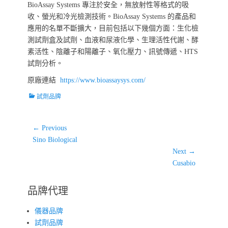
BioAssay Systems 專注於安全，無放射性等格式的吸
收、螢光和冷光檢測技術。BioAssay Systems 的產品和
應用的名單不斷擴大，目前包括以下幾個方面：生化檢
測試劑盒及試劑、血液和尿液化學、生理活性代謝、酵
素活性、陰離子和陽離子、氧化壓力、訊號傳遞、HTS
試劑分析。
原廠連結
https://www.bioassaysys.com/
Categories
試劑品牌
文
← Previous
Previous
章
Sino Biological
post:
Next →
導
Next
Cusabio
覽
post:
品牌代理
儀器品牌
試劑品牌