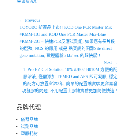
Categories
最新消息
文
← Previous
Previous
章
TOYOBO 新產品上市!! KOD One PCR Master Mix
post:
#KMM-101 and KOD One PCR Master Mix-Blue
導
#KMM-201 – 快速PCR反應試劑組, 如果您有長片段
覽
的選殖, NGS 的應用 或是 點突變的困難Site direct
gene mutation, 歡迎體驗5 kb/ sec 的超快感!!
Next →
Next
T-Pro EZ Gel Solution 10% #JB02-B010M 方便的配
post:
膠溶液, 僅需添加 TEMED and APS 即可凝膠, 穩定
的配方可放置室溫2年, 簡單的配置讓實驗更容易發
現凝膠的問題, 不用配置上膠讓實驗更加簡便快速!!
品牌代理
儀器品牌
試劑品牌
塑膠耗材