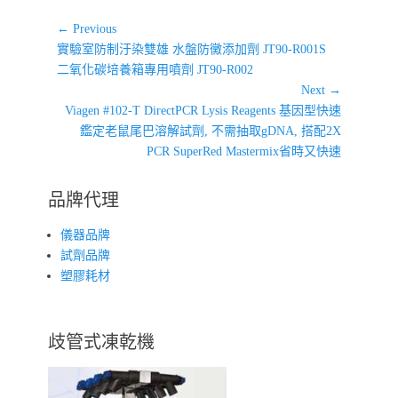
文
← Previous
Previous
章
實驗室防制汙染雙雄 水盤防黴添加劑 JT90-R001S
post:
二氧化碳培養箱專用噴劑 JT90-R002
導
Next →
覽
Next
Viagen #102-T DirectPCR Lysis Reagents 基因型快速
post:
鑑定老鼠尾巴溶解試劑, 不需抽取gDNA, 搭配2X
PCR SuperRed Mastermix省時又快速
品牌代理
儀器品牌
試劑品牌
塑膠耗材
歧管式凍乾機