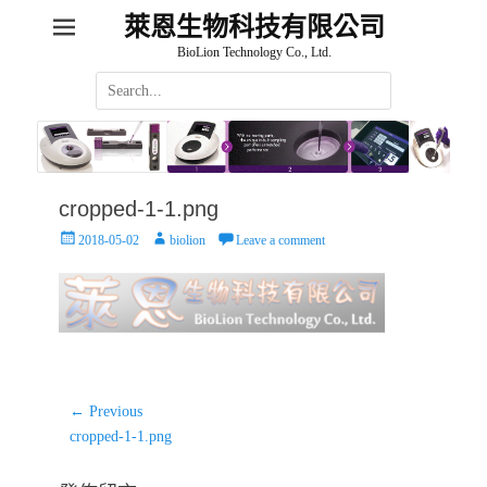
萊恩生物科技有限公司
BioLion Technology Co., Ltd.
Search
for:
cropped-1-1.png
Posted
Author
2018-05-02
biolion
Leave a comment
on
文
← Previous
Previous
章
cropped-1-1.png
post:
導