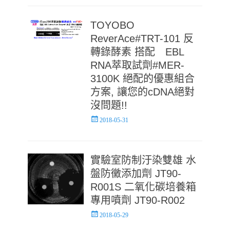
TOYOBO
ReverAce#TRT-101 反
轉錄酵素 搭配 EBL
RNA萃取試劑#MER-
3100K 絕配的優惠組合
方案, 讓您的cDNA絕對
沒問題!!
Posted
2018-05-31
on
實驗室防制汙染雙雄 水
盤防黴添加劑 JT90-
R001S 二氧化碳培養箱
專用噴劑 JT90-R002
Posted
2018-05-29
on